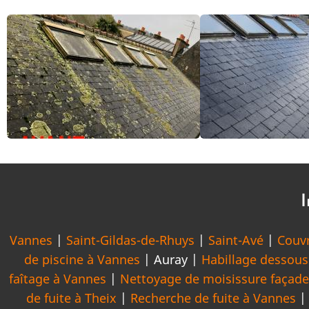
I
Vannes
|
Saint-Gildas-de-Rhuys
|
Saint-Avé
|
Couv
de piscine à Vannes
| Auray |
Habillage dessous
faîtage à Vannes
|
Nettoyage de moisissure façad
de fuite à Theix
|
Recherche de fuite à Vannes