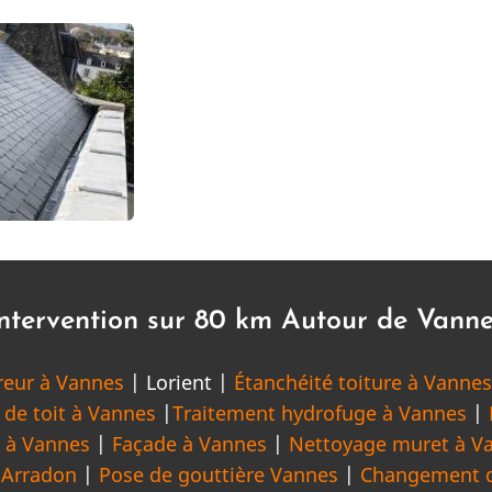
ntervention sur 80 km Autour de Vann
reur à Vannes
| Lorient |
Étanchéité toiture à Vanne
 de toit à Vannes
|
Traitement hydrofuge à Vannes
|
e à Vannes
|
Façade à Vannes
|
Nettoyage muret à V
|
Arradon
|
Pose de gouttière Vannes
|
Changement d