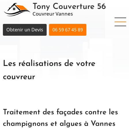
Aller
Tony Couverture 56
au
Couvreur Vannes
contenu
principal
Obtenir un Devis
06 59 67 45 89
Les réalisations de votre
couvreur
Traitement des façades contre les
champignons et algues à Vannes