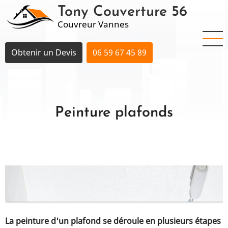
Aller
Tony Couverture 56
au
Couvreur Vannes
contenu
principal
Obtenir un Devis
06 59 67 45 89
Peinture plafonds
La peinture d'un plafond se déroule en plusieurs étapes