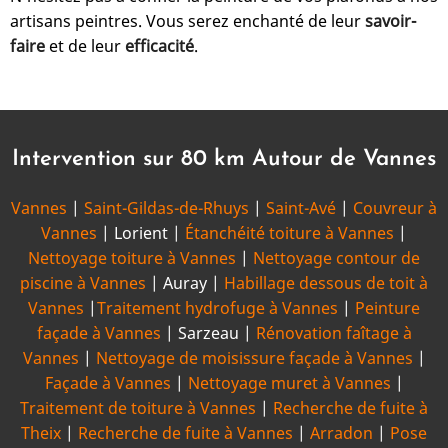
artisans peintres. Vous serez enchanté de leur
savoir-
faire
et de leur
efficacité
.
Intervention sur 80 km Autour de Vannes
Vannes
|
Saint-Gildas-de-Rhuys
|
Saint-Avé
|
Couvreur à
Vannes
| Lorient |
Étanchéité toiture à Vannes
|
Nettoyage toiture à Vannes
|
Nettoyage contour de
piscine à Vannes
| Auray |
Habillage dessous de toit à
Vannes
|
Traitement hydrofuge à Vannes
|
Peinture
façade à Vannes
| Sarzeau |
Rénovation faîtage à
Vannes
|
Nettoyage de moisissure façade à Vannes
|
Façade à Vannes
|
Nettoyage muret à Vannes
|
Traitement de toiture à Vannes
|
Recherche de fuite à
Theix
|
Recherche de fuite à Vannes
|
Arradon
|
Pose