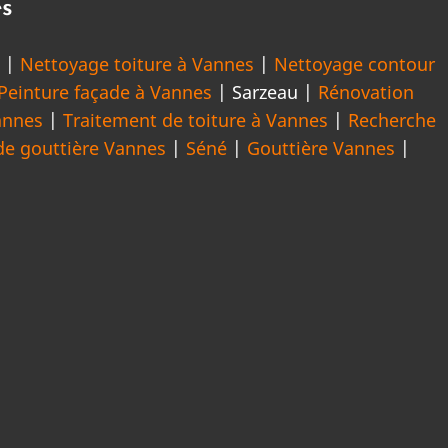
es
s
|
Nettoyage toiture à Vannes
|
Nettoyage contour
Peinture façade à Vannes
| Sarzeau |
Rénovation
annes
|
Traitement de toiture à Vannes
|
Recherche
e gouttière Vannes
|
Séné
|
Gouttière Vannes
|