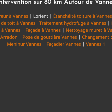
ntervention sur 80 km Autour de Vann
reur à Vannes
| Lorient |
Étanchéité toiture à Vanne
 de toit à Vannes
|
Traitement hydrofuge à Vannes
|
e à Vannes
|
Façade à Vannes
|
Nettoyage muret à V
|
Arradon
|
Pose de gouttière Vannes
|
Changement d
Meninur Vannes
|
Façadier Vannes
|
Vannes 1